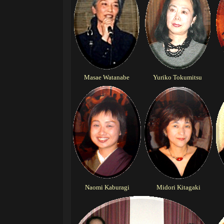
Masae Watanabe
Yuriko Tokumitsu
Naomi Kaburagi
Midori Kitagaki