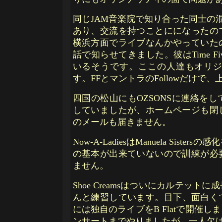
同じJAM音楽院で知り合った同士の混声
あり、交流を持つことにになったの
横浜方面でライブなんかやっていた
話で知らせてきました。彼はTime Fiv
いるそうです。ここの人達もオリ
す。FFとマントラのFollowだけ
四国の松山にもOZSONSに連絡を
していましたが、ホームページも閉
のメールも届きません。
Now-A-LadiesはManuela S
の基本が出来ていないので訓練が必
ません。
Shoe Creamsはついにカルテ
んと練習しています。目下、面白くて
には独自のライブをB Flatで開催
ンサートまでやりましたが、一人欠