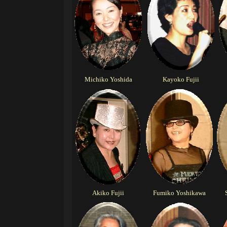
Michiko Yoshida
Kayoko Fujii
Akiko Fujii
Fumiko Yoshikawa