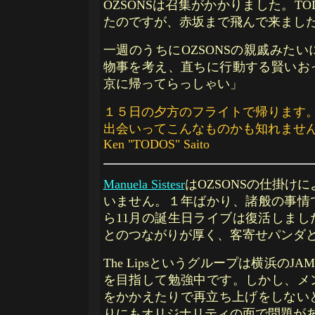
OZSONSは召集がかかりました。T
たのですが、赤坂まで飛んで来まし
一週のうちにOZSONSの親戚みた
物事を考え、直ちに行動する賢いお
京に帰ってらっしゃい」
１５日の夕方のフライトで帰ります
出会いってこんなものかも知れませ
Ken "TODOS" Saito
Manuela Sistesr
はOZSONSの仕掛けによ
いません。１年ばかり、諸般の事情で
ら11月の誕生日ライブは復活しま
とのつながりが厚く、客寄せパンダ
The Lipsというグループは横浜のJA
を目指して勉強中です。しかし、メ
をかかえたりで再立ち上げをしない
りにもオリジナリティの面で問題が